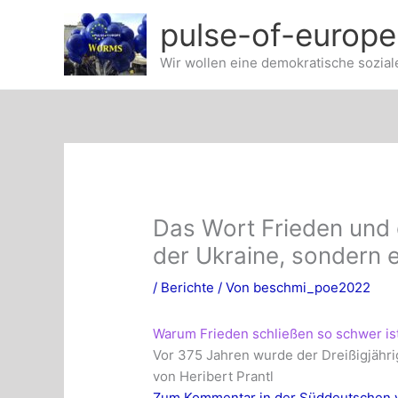
Zum
pulse-of-europ
Inhalt
springen
Wir wollen eine demokratische sozial
Das Wort Frieden und 
der Ukraine, sondern 
/
Berichte
/ Von
beschmi_poe2022
Warum Frieden schließen so schwer is
Vor 375 Jahren wurde der Dreißigjähri
von Heribert Prantl
Zum Kommentar in der Süddeutschen 