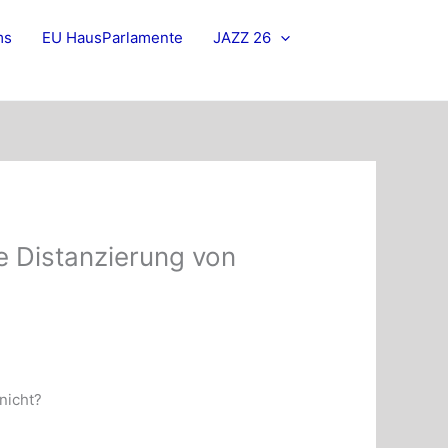
ms
EU HausParlamente
JAZZ 26
e Distanzierung von
nicht?